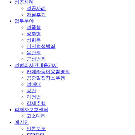
성공사례
성공사례
자필후기
업무분야
성폭행
성추행
성희롱
디지털성범죄
음란죄
군성범죄
성범죄사건대응24시
카메라등이용촬영죄
공중밀집장소추행
성매매
강간
아청법
강제추행
피해자보호센터
고소대리
매거진
언론보도
SZP칼럼