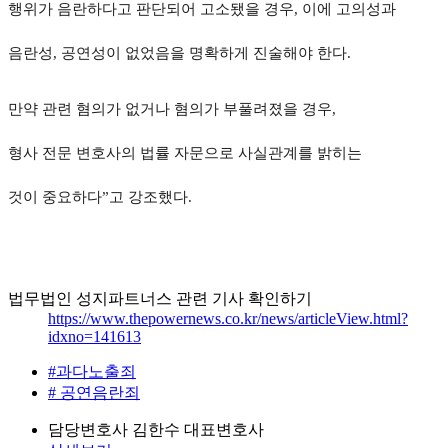
행위가 음란하다고 판단되어 고소됐을 경우, 이에 고의성과
음란성, 공연성이 없었음을 명확하게 진술해야 한다.
만약 관련 혐의가 없거나 혐의가 부풀려졌을 경우,
형사 전문 변호사의 법률 자문으로 사실관계를 밝히는
것이 중요하다”고 강조했다.
법무법인 성지파트너스 관련 기사 확인하기
https://www.thepowernews.co.kr/news/articleView.html?
idxno=141613
#과다노출죄
# 공연음란죄
담당변호사
김한수 대표변호사