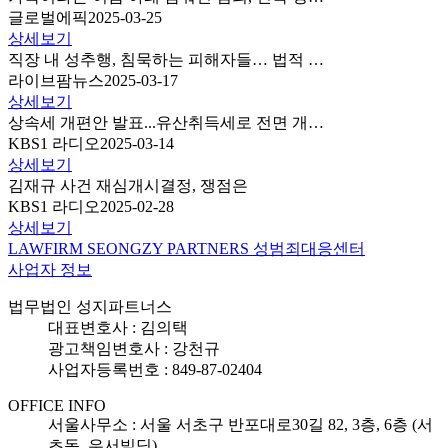
글로벌에픽
2025-03-25
상세보기
직장 내 성추행, 침묵하는 피해자들… 법적 …
라이브팜뉴스
2025-03-17
상세보기
상속세 개편안 발표...유산취득세로 전면 개…
KBS1 라디오
2025-03-14
상세보기
김재규 사건 재심개시결정, 쟁점은
KBS1 라디오
2025-02-28
상세보기
LAWFIRM SEONGZY PARTNERS 성범죄대응센터
사업자 정보
법무법인 성지파트너스
대표변호사 : 김의택
광고책임변호사 : 강천규
사업자등록번호 : 849-87-02404
OFFICE INFO
서울사무소 : 서울 서초구 반포대로30길 82, 3층, 6층 (서
초동, 우서빌딩)