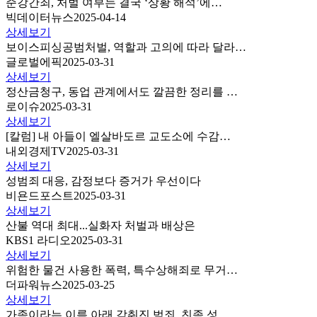
준강간죄, 처벌 여부는 결국 ‘상황 해석’에…
빅데이터뉴스
2025-04-14
상세보기
보이스피싱공범처벌, 역할과 고의에 따라 달라…
글로벌에픽
2025-03-31
상세보기
정산금청구, 동업 관계에서도 깔끔한 정리를 …
로이슈
2025-03-31
상세보기
[칼럼] 내 아들이 엘살바도르 교도소에 수감…
내외경제TV
2025-03-31
상세보기
성범죄 대응, 감정보다 증거가 우선이다
비욘드포스트
2025-03-31
상세보기
산불 역대 최대...실화자 처벌과 배상은
KBS1 라디오
2025-03-31
상세보기
위험한 물건 사용한 폭력, 특수상해죄로 무거…
더파워뉴스
2025-03-25
상세보기
가족이라는 이름 아래 감춰진 범죄, 친족 성…