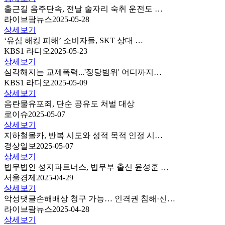
출근길 음주단속, 전날 술자리 숙취 운전도 …
라이브팜뉴스
2025-05-28
상세보기
‘유심 해킹 피해’ 소비자들, SKT 상대 …
KBS1 라디오
2025-05-23
상세보기
심각해지는 교제폭력...'정당범위' 어디까지…
KBS1 라디오
2025-05-09
상세보기
음란물유포죄, 단순 공유도 처벌 대상
로이슈
2025-05-07
상세보기
지하철몰카, 반복 시도와 성적 목적 인정 시…
경상일보
2025-05-07
상세보기
법무법인 성지파트너스, 법무부 출신 윤성훈 …
서울경제
2025-04-29
상세보기
악성댓글손해배상 청구 가능… 인격권 침해·신…
라이브팜뉴스
2025-04-28
상세보기