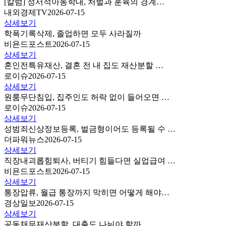
[칼럼] 정서적아동학대, 처벌과 훈육의 경계…
내외경제TV
2026-07-15
상세보기
학폭기록삭제, 졸업하면 모두 사라질까
비욘드포스트
2026-07-15
상세보기
혼인전특유재산, 결혼 전 내 집도 재산분할 …
로이슈
2026-07-15
상세보기
원룸무단침입, 집주인도 허락 없이 들어오면 …
로이슈
2026-07-15
상세보기
성범죄신상정보등록, 벌금형이어도 등록될 수 …
더파워뉴스
2026-07-15
상세보기
직장내괴롭힘퇴사, 버티기 힘들다면 실업급여 …
비욘드포스트
2026-07-15
상세보기
통장압류, 월급 통장까지 막히면 어떻게 해야…
경상일보
2026-07-15
상세보기
공동채무재산분할, 대출도 나눠야 할까