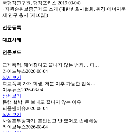
국행정연구원, 행정포커스 2019 03/04)
· 자원순환보증금제도 소개 (대한변호사협회, 환경·에너지문
제 연구 총서 [제16집])
전문등록
대표사례
언론보도
교제폭력, 헤어졌다고 끝나지 않는 범죄… 피…
라이느뉴스
2026-08-04
상세보기
학교폭력 가해 학생, 처분 이후 가능한 법적…
이투뉴스
2026-08-04
상세보기
몸캠 협박, 돈 보내도 끝나지 않는 이유
피플앤이슈
2026-08-04
상세보기
사실혼부당파기, 혼인신고 안 했어도 손해배상…
라이브뉴스
2026-08-04